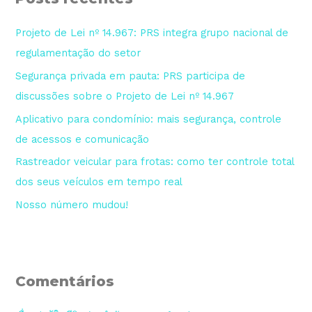
i
s
Projeto de Lei nº 14.967: PRS integra grupo nacional de
a
regulamentação do setor
r
Segurança privada em pauta: PRS participa de
p
discussões sobre o Projeto de Lei nº 14.967
o
Aplicativo para condomínio: mais segurança, controle
r
de acessos e comunicação
:
Rastreador veicular para frotas: como ter controle total
dos seus veículos em tempo real
Nosso número mudou!
Comentários