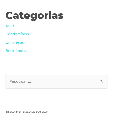
Categorias
ABESE
Condomínios
Empresas
Residências
P
e
s
q
u
Posts recentes