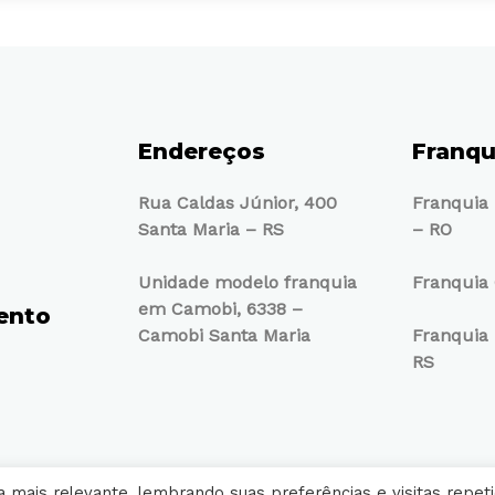
Endereços
Franqu
Rua Caldas Júnior, 400
Franquia
Santa Maria – RS
– RO
Unidade modelo franquia
Franquia 
em Camobi, 6338 –
ento
Camobi Santa Maria
Franquia 
RS
 mais relevante, lembrando suas preferências e visitas repeti