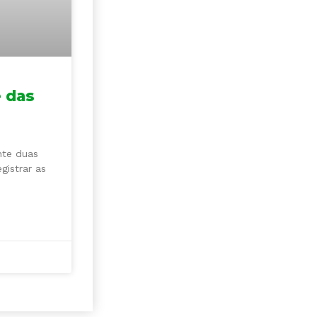
e das
nte duas
gistrar as