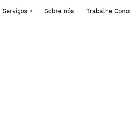
Serviços
Sobre nós
Trabalhe Cono
Blog PRS
s úteis para que você se mantenha 