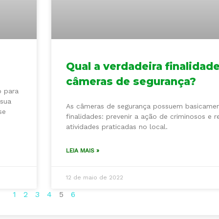
Qual a verdadeira finalidad
câmeras de segurança?
o para
 sua
As câmeras de segurança possuem basicame
se
finalidades: prevenir a ação de criminosos e re
atividades praticadas no local.
LEIA MAIS »
12 de maio de 2022
1
2
3
4
5
6