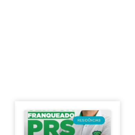
Informações úteis
para que você se
mantenha
atualizado.
RESIDÊNCIAS