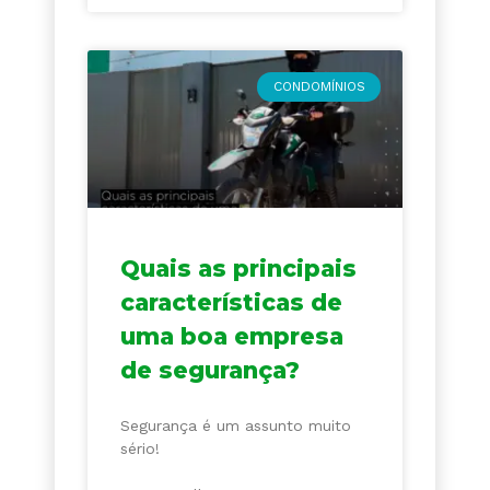
CONDOMÍNIOS
Quais as principais
características de
uma boa empresa
de segurança?
Segurança é um assunto muito
sério!
⠀⠀⠀⠀⠀⠀⠀⠀⠀⠀⠀⠀⠀⠀⠀⠀⠀