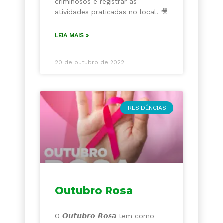
criminosos e registrar as
atividades praticadas no local. 🎥
LEIA MAIS »
20 de outubro de 2022
RESIDÊNCIAS
Outubro Rosa
O 𝙊𝙪𝙩𝙪𝙗𝙧𝙤 𝙍𝙤𝙨𝙖 tem como