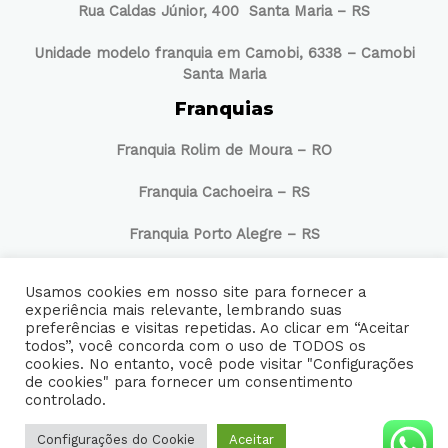
Rua Caldas Júnior, 400 Santa Maria – RS
Unidade modelo franquia em Camobi, 6338 – Camobi
Santa Maria
Franquias
Franquia Rolim de Moura – RO
Franquia Cachoeira – RS
Franquia Porto Alegre – RS
Redes Sociais
Usamos cookies em nosso site para fornecer a
experiência mais relevante, lembrando suas
preferências e visitas repetidas. Ao clicar em “Aceitar
todos”, você concorda com o uso de TODOS os
cookies. No entanto, você pode visitar "Configurações
de cookies" para fornecer um consentimento
controlado.
PRS | Todos os direitos reservados
Webmail PRS
Configurações do Cookie
Aceitar